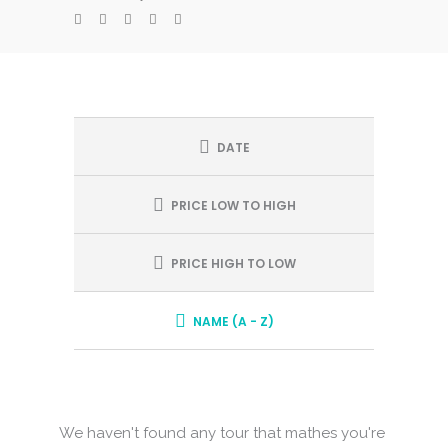
DATE
PRICE LOW TO HIGH
PRICE HIGH TO LOW
NAME (A - Z)
We haven't found any tour that mathes you're