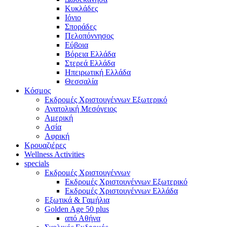
Κυκλάδες
Ιόνιο
Σποράδες
Πελοπόννησος
Εύβοια
Βόρεια Ελλάδα
Στερεά Ελλάδα
Ηπειρωτική Ελλάδα
Θεσσαλία
Κόσμος
Εκδρομές Χριστουγέννων Εξωτερικό
Ανατολική Μεσόγειος
Αμερική
Ασία
Αφρική
Κρουαζιέρες
Wellness Activities
specials
Εκδρομές Χριστουγέννων
Εκδρομές Χριστουγέννων Εξωτερικό
Εκδρομές Χριστουγέννων Ελλάδα
Εξωτικά & Γαμήλια
Golden Age 50 plus
από Αθήνα