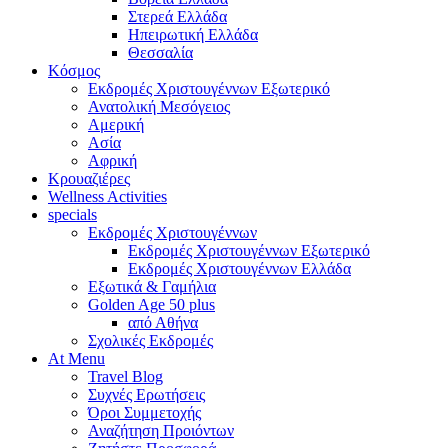
Στερεά Ελλάδα
Ηπειρωτική Ελλάδα
Θεσσαλία
Κόσμος
Εκδρομές Χριστουγέννων Εξωτερικό
Ανατολική Μεσόγειος
Αμερική
Ασία
Αφρική
Κρουαζιέρες
Wellness Activities
specials
Εκδρομές Χριστουγέννων
Εκδρομές Χριστουγέννων Εξωτερικό
Εκδρομές Χριστουγέννων Ελλάδα
Εξωτικά & Γαμήλια
Golden Age 50 plus
από Αθήνα
Σχολικές Εκδρομές
At Menu
Travel Blog
Συχνές Ερωτήσεις
Όροι Συμμετοχής
Αναζήτηση Προιόντων