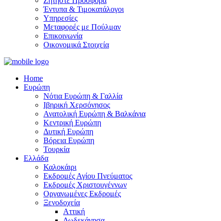
Ζητήστε Προσφορά
Έντυπα & Τιμοκατάλογοι
Υπηρεσίες
Μεταφορές με Πούλμαν
Επικοινωνία
Οικονομικά Στοιχεία
Home
Ευρώπη
Νότια Ευρώπη & Γαλλία
Ιβηρική Χερσόνησος
Ανατολική Ευρώπη & Βαλκάνια
Κεντρική Ευρώπη
Δυτική Ευρώπη
Βόρεια Ευρώπη
Τουρκία
Ελλάδα
Καλοκάιρι
Εκδρομές Αγίου Πνεύματος
Εκδρομές Χριστουγέννων
Οργανωμένες Εκδρομές
Ξενοδοχεία
Αττική
Δωδεκάνησα