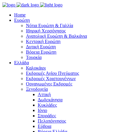
Home
Ευρώπη
Νότια Ευρώπη & Γαλλία
Ιβηρική Χερσόνησος
Ανατολική Ευρώπη & Βαλκάνια
Κεντρική Ευρώπη
Δυτική Ευρώπη
Βόρεια Ευρώπη
Τουρκία
Ελλάδα
Καλοκάιρι
Εκδρομές Αγίου Πνεύματος
Εκδρομές Χριστουγέννων
Οργανωμένες Εκδρομές
Ξενοδοχεία
Αττική
Δωδεκάνησα
Κυκλάδες
Ιόνιο
Σποράδες
Πελοπόννησος
Εύβοια
Βόρεια Ελλάδα