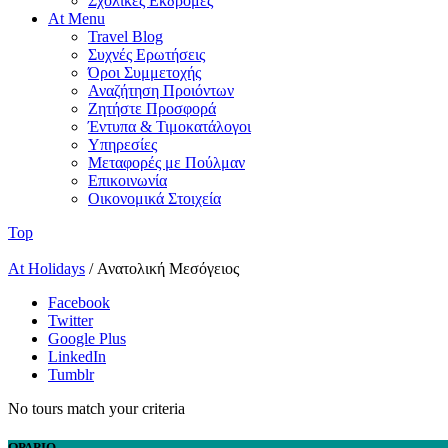
Σχολικές Εκδρομές
At Menu
Travel Blog
Συχνές Ερωτήσεις
Όροι Συμμετοχής
Αναζήτηση Προιόντων
Ζητήστε Προσφορά
Έντυπα & Τιμοκατάλογοι
Υπηρεσίες
Μεταφορές με Πούλμαν
Επικοινωνία
Οικονομικά Στοιχεία
Top
At Holidays
/
Ανατολική Μεσόγειος
Facebook
Twitter
Google Plus
LinkedIn
Tumblr
No tours match your criteria
ΩΡΑΡΙΟ