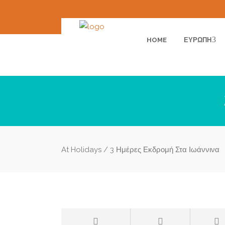
HOME
ΕΥΡΏΠΗ
At Holidays
/
3 Ημέρες Εκδρομή Στα Ιωάννινα