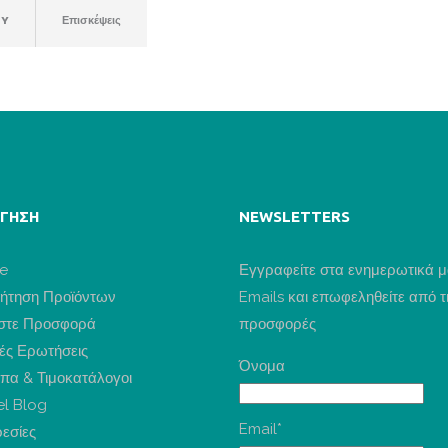
RY
Επισκέψεις
ΓΗΣΗ
NEWSLETTERS
e
Εγγραφείτε στα ενημερωτικά 
ήτηση Προϊόντων
Emails και επωφεληθείτε από τ
στε Προσφορά
προσφορές
ές Ερωτήσεις
Όνομα
πα & Τιμοκατάλογοι
el Blog
Email*
εσίες