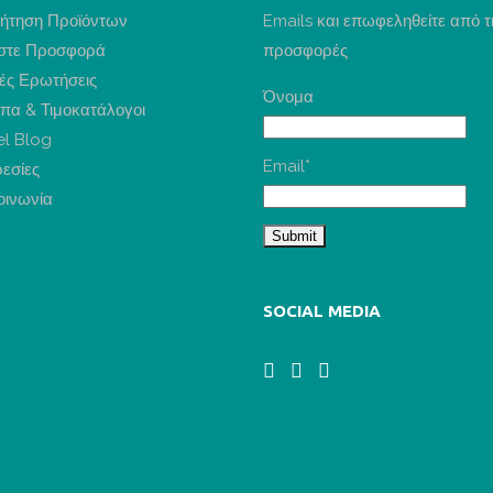
ήτηση Προϊόντων
Emails και επωφεληθείτε από τ
στε Προσφορά
προσφορές
ές Ερωτήσεις
Όνομα
πα & Τιμοκατάλογοι
el Blog
Email*
εσίες
οινωνία
SOCIAL MEDIA