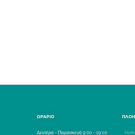
| Φρανκφούρτη | Στρασβούργο Golden Age
plus | Οργανωμένη εκδρομή με φόρους
αεροδρομίων, διαμονή, μεταφορές, ξεναγήσε
διατροφή
6 Ημέρες
ΩΡΑΡΙΟ
ΠΛΟΗ
Δευτέρα - Παρασκευή 9:00 - 19:00
Hom