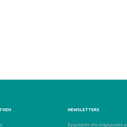
 50
ις,
ΓΗΣΗ
NEWSLETTERS
e
Εγγραφείτε στα ενημερωτικά 