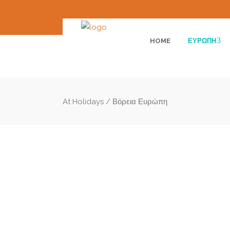
HOME
ΕΥΡΏΠΗ
At Holidays
/
Βόρεια Ευρώπη
Golden Age 50 Plus
Αλσατικά Χωριά- Μέλανας
€
Δρυμός- Χαϊδελβέργη
Αλσατικά Χωριά | Μελάνας Δρυμός | Χαϊδελ