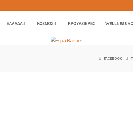
ΕΛΛΆΔΑ
ΚΌΣΜΟΣ
ΚΡΟΥΑΖΙΈΡΕΣ
WELLNESS AC
FACEBOOK
 890
βέργη